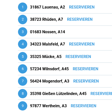
31867 Lauenau, A2
RESERVIEREN
1
38723 Rhüden, A7
RESERVIEREN
2
01683 Nossen, A14
3
34323 Malsfeld, A7
RESERVIEREN
4
35325 Mücke, A5
RESERVIEREN
5
57234 Wilnsdorf, A45
RESERVIEREN
6
56424 Mogendorf, A3
RESERVIEREN
7
35398 Gießen Lützelinden, A45
RESERVIER
8
97877 Wertheim, A3
RESERVIEREN
9