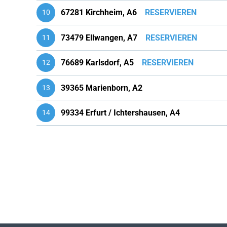
67281 Kirchheim, A6
RESERVIEREN
10
73479 Ellwangen, A7
RESERVIEREN
11
76689 Karlsdorf, A5
RESERVIEREN
12
39365 Marienborn, A2
13
99334 Erfurt / Ichtershausen, A4
14