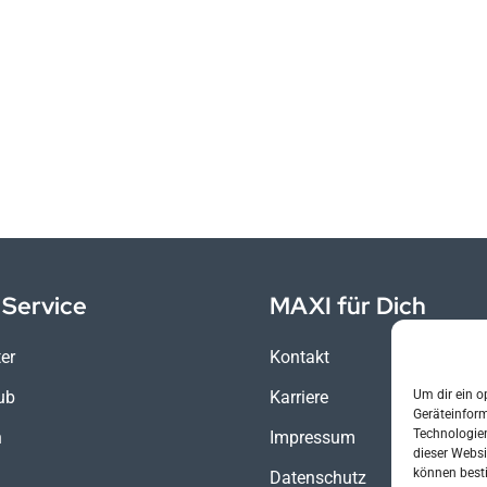
Service
MAXI für Dich
er
Kontakt
ub
Karriere
Um dir ein o
Geräteinfor
Technologien
n
Impressum
dieser Websi
können best
Datenschutz