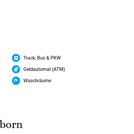
Truck, Bus & PKW
Geldautomat (ATM)
Waschräume
nborn