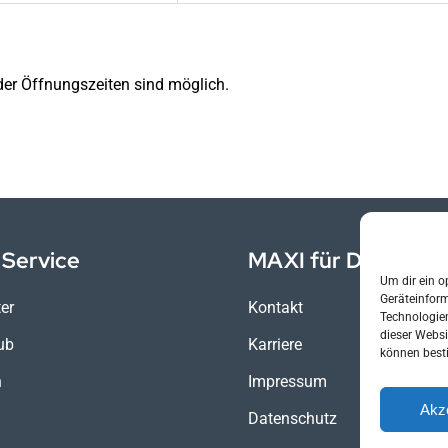
der Öffnungszeiten sind möglich.
Service
MAXI für Dich
Um dir ein o
Geräteinfor
er
Kontakt
Technologien
dieser Websi
ub
Karriere
können best
n
Impressum
Akz
Datenschutz